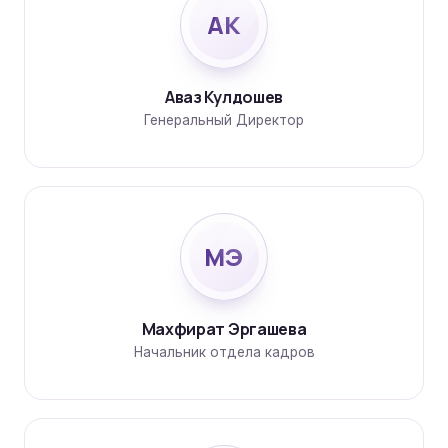
АК
Аваз Кулдошев
Генеральный Директор
МЭ
Махфират Эргашева
Начальник отдела кадров